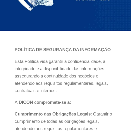
POLÍTICA DE SEGURANÇA DA INFORMAÇÃO
Esta Política visa garantir a confidencialidade, a
integridade e a disponibilidade das informações,
assegurando a continuidade dos negócios e
atendendo aos requisitos regulamentares, legais,
contratuais e internos.
A
DICON
compromete-se a:
Cumprimento das Obrigações Legais
: Garantir o
cumprimento de todas as obrigações legais,
atendendo aos requisitos regulamentares e